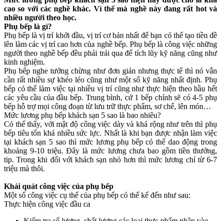
cao so với các nghề khác. Vì thế mà nghề này đang rất hot và
nhiều người theo học.
Phụ bếp là gì?
Phụ bếp là vị trí khởi đầu, vị trí cơ bản nhất để bạn có thể tạo tiền đề
lên làm các vị trí cao hơn của nghề bếp. Phụ bếp là công việc những
người theo nghề bếp đều phải trải qua để tích lũy kỹ năng cũng như
kinh nghiệm.
Phụ bếp nghe tưởng chừng như đơn giản nhưng thực tế thì nó vẫn
cần rất nhiều sự khéo léo cũng như một số kỹ năng nhất định. Phụ
bếp có thể làm việc tại nhiều vị trí cũng như thực hiện theo hầu hết
các yêu cầu của đầu bếp. Trung bình, cứ 1 bếp chính sẽ có 4-5 phụ
bếp hỗ trợ mọi công đoạn từ lưu trữ thực phẩm, sơ chế, lên món…
Mức lương phụ bếp khách sạn 5 sao là bao nhiêu?
Có thể thấy, với mật độ công việc dày và khá rộng như trên thì phụ
bếp tiêu tốn khá nhiều sức lực. Nhất là khi bạn được nhận làm việc
tại khách sạn 5 sao thì mức lương phụ bếp có thể dao động trong
khoảng 9-10 triệu. Đây là mức lương chưa bao gồm tiền thưởng,
tip. Trong khi đối với khách sạn nhỏ hơn thì mức lương chỉ từ 6-7
triệu mà thôi.
Khái quát công việc của phụ bếp
Một số công việc cụ thể của phụ bếp có thể kể đến như sau:
Thực hiện công việc đầu ca
Kiểm tra số lượng, chất lượng các loại thực phẩm nhập vào.