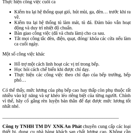
Thực hiện công việc cuối ca
Kiểm tra lại hệ thống quạt gió, hút mùi, ga, đèn… trước khi ra
về.
Kiểm tra lại hệ thống tủ làm mát, tủ đá. Đảm bảo vẫn hoạt
động và duy trì nhiệt độ chuẩn.
Bàn giao công việc (đã và chưa làm) cho ca sau.
Tắt mọi công tắc đèn, điện, quạt, đóng/ khóa các cửa nếu làm
ca cuối ngày.
Một số công việc khác
Hỗ trợ một cách linh hoạt các vị trí trong bếp.
Học hỏi cách chế biến khi được chỉ dạy.
Thực hiện các công việc theo chỉ đạo của bếp trưởng, bếp
phó…
Có thể thấy, mức lương của phụ bếp cao hay thấp còn phụ thuộc rất
nhiều vào kỹ năng và sự khéo léo riêng biệt của từng người. Chính
vì thế, hãy cố gắng rèn luyện bản thân để đạt được mức lương tốt
nhất nhé.
_________________________________________________
Công ty TNHH TM DV XNK An Phát
chuyên cung cấp các loại
thiết bị, dụng cụ nhà hàng khách sạn chất lượng cao. Không cần