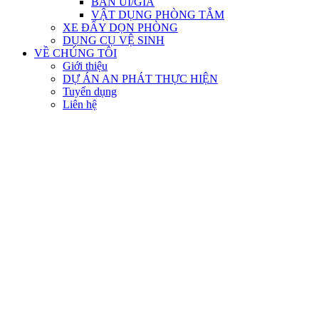
BÀN ỦI/GIÁ
VẬT DỤNG PHÒNG TẮM
XE ĐẨY DỌN PHÒNG
DỤNG CỤ VỆ SINH
VỀ CHÚNG TÔI
Giới thiệu
DỰ ÁN AN PHÁT THỰC HIỆN
Tuyển dụng
Liên hệ