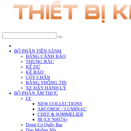
BỘ PHẬN TIỀN SẢNH
BẢNG CẢNH BÁO
THÙNG RÁC
KỆ DÙ
KỆ BÁO
CỘT CHẮN
BẢNG THÔNG TIN
XE ĐẨY HÀNH LÝ
BỘ PHẬN ẨM THỰC
LY
NEW COLLECTIONS
ARCOROC / LUMINAC
CHEF & SOMMELIER
JB (LY NHỰA)
Dụng Cụ Quầy Bar
Dao Muỗng Nĩa