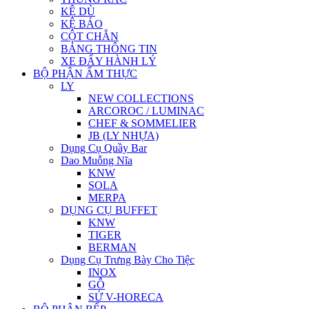
KỆ DÙ
KỆ BÁO
CỘT CHẮN
BẢNG THÔNG TIN
XE ĐẨY HÀNH LÝ
BỘ PHẬN ẨM THỰC
LY
NEW COLLECTIONS
ARCOROC / LUMINAC
CHEF & SOMMELIER
JB (LY NHỰA)
Dụng Cụ Quầy Bar
Dao Muỗng Nĩa
KNW
SOLA
MERPA
DỤNG CỤ BUFFET
KNW
TIGER
BERMAN
Dụng Cụ Trưng Bày Cho Tiệc
INOX
GỖ
SỨ V-HORECA