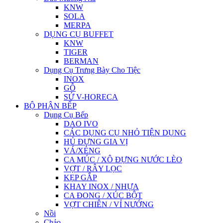
KNW
SOLA
MERPA
DỤNG CỤ BUFFET
KNW
TIGER
BERMAN
Dụng Cụ Trưng Bày Cho Tiệc
INOX
GỖ
SỨ V-HORECA
BỘ PHẬN BẾP
Dụng Cụ Bếp
DAO IVO
CÁC DỤNG CỤ NHỎ TIỆN DỤNG
HỦ ĐỰNG GIA VỊ
VÁ/XẺNG
CA MÚC / XÔ ĐỰNG NƯỚC LÈO
VỢT / RÂY LỌC
KẸP GẮP
KHAY INOX / NHỰA
CA ĐONG / XÚC BỘT
VỢT CHIÊN / VỈ NƯỚNG
Nồi
Chảo