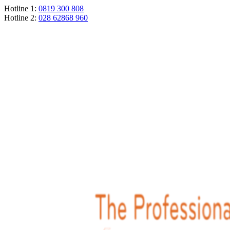
Hotline 1:
0819 300 808
Hotline 2:
028 62868 960