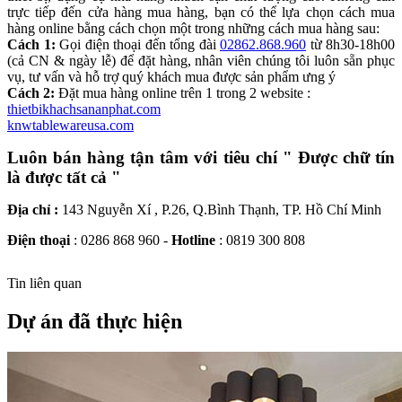
trực tiếp đến cửa hàng mua hàng, bạn có thể lựa chọn cách mua
hàng online bằng cách chọn một trong những cách mua hàng sau:
Cách 1:
Gọi điện thoại đến tổng đài
02862.868.960
từ 8h30-18h00
(cả CN & ngày lễ) để đặt hàng, nhân viên chúng tôi luôn sẵn phục
vụ, tư vấn và hỗ trợ quý khách mua được sản phẩm ưng ý
Cách 2:
Đặt mua hàng online trên 1 trong 2 website :
thietbikhachsananphat.com
knwtablewareusa.com
Luôn bán hàng tận tâm với tiêu chí " Được chữ tín
là được tất cả "
Địa chỉ :
143 Nguyễn Xí , P.26, Q.Bình Thạnh, TP. Hồ Chí Minh
Điện thoại
: 0286 868 960 -
Hotline
: 0819 300 808
Tin liên quan
Dự án đã thực hiện