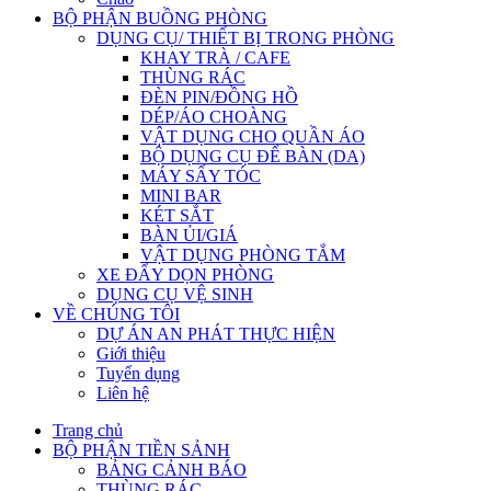
BỘ PHẬN BUỒNG PHÒNG
DỤNG CỤ/ THIẾT BỊ TRONG PHÒNG
KHAY TRÀ / CAFE
THÙNG RÁC
ĐÈN PIN/ĐỒNG HỒ
DÉP/ÁO CHOÀNG
VẬT DỤNG CHO QUẦN ÁO
BỘ DỤNG CỤ ĐỂ BÀN (DA)
MÁY SẤY TÓC
MINI BAR
KÉT SẮT
BÀN ỦI/GIÁ
VẬT DỤNG PHÒNG TẮM
XE ĐẨY DỌN PHÒNG
DỤNG CỤ VỆ SINH
VỀ CHÚNG TÔI
DỰ ÁN AN PHÁT THỰC HIỆN
Giới thiệu
Tuyển dụng
Liên hệ
Trang chủ
BỘ PHẬN TIỀN SẢNH
BẢNG CẢNH BÁO
THÙNG RÁC