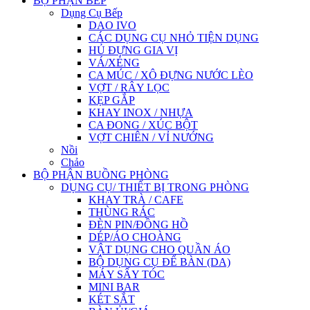
BỘ PHẬN BẾP
Dụng Cụ Bếp
DAO IVO
CÁC DỤNG CỤ NHỎ TIỆN DỤNG
HỦ ĐỰNG GIA VỊ
VÁ/XẺNG
CA MÚC / XÔ ĐỰNG NƯỚC LÈO
VỢT / RÂY LỌC
KẸP GẮP
KHAY INOX / NHỰA
CA ĐONG / XÚC BỘT
VỢT CHIÊN / VỈ NƯỚNG
Nồi
Chảo
BỘ PHẬN BUỒNG PHÒNG
DỤNG CỤ/ THIẾT BỊ TRONG PHÒNG
KHAY TRÀ / CAFE
THÙNG RÁC
ĐÈN PIN/ĐỒNG HỒ
DÉP/ÁO CHOÀNG
VẬT DỤNG CHO QUẦN ÁO
BỘ DỤNG CỤ ĐỂ BÀN (DA)
MÁY SẤY TÓC
MINI BAR
KÉT SẮT